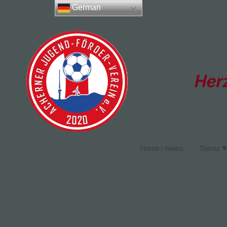
German
Her
Home / News
Teams