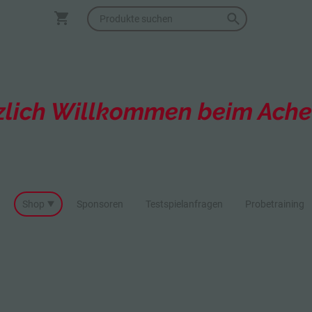
zlich Willkommen beim Acher
Shop
Sponsoren
Testspielanfragen
Probetraining